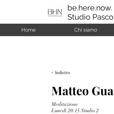
be.here.now.
Studio Pascol
Home
Chi siamo
< Indietro
Matteo Gua
Meditazione
Lunedì 20.15 Studio 2