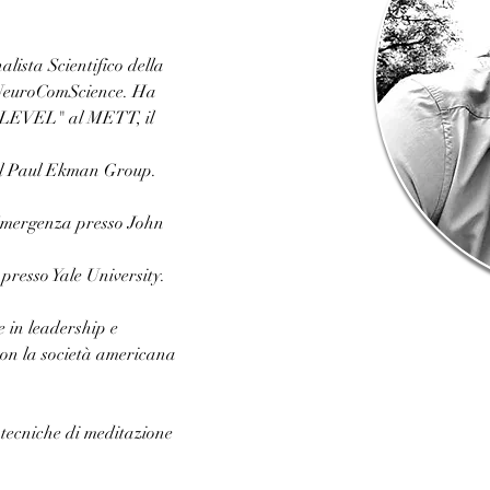
alista Scientifico della
NeuroComScience. Ha 
T LEVEL" al METT, il 
el Paul Ekman Group. 
l'Emergenza presso John 
 presso Yale University. 
 in leadership e 
con la società americana 
n tecniche di meditazione 