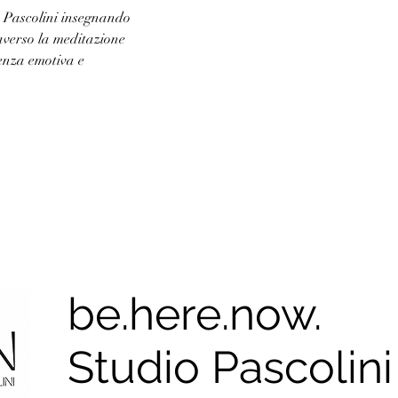
 Pascolini insegnando 
raverso la meditazione 
genza emotiva e 
be.here.now.
Studio Pascolini