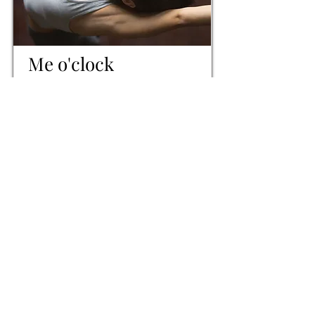
Me o'clock
Durata
Operatore
Da concordare
Federica
Zanuttigh
Scopri di più