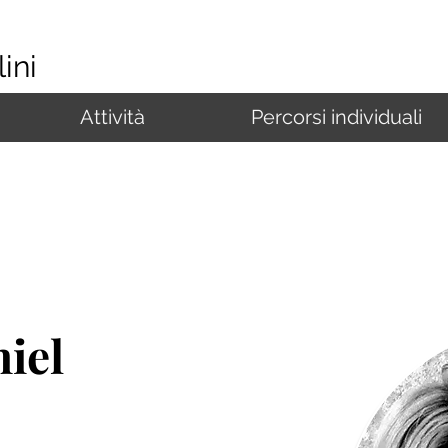
ini
Attività
Percorsi individuali
iel