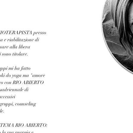
ISIOTERAPISTA presso 
ca e riabilitazione di 
sare alla libera 
 sono titolare. 
ppi mi ha fatto 
'oki do yoga ma "amore 
ntro con RIO ABIERTO 
uadriennale di 
ccessivi 
gruppi, counseling 
le.
TEMA RIO ABIERTO:
 la sua energia e 