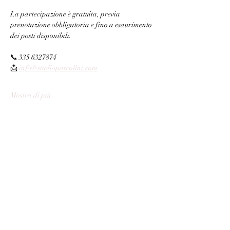
La partecipazione è gratuita, previa 
prenotazione obbligatoria e fino a esaurimento 
dei posti disponibili.
📞 335 6327874
📩 
info@studiopascolini.com
Mostra di più
Condividi questo evento