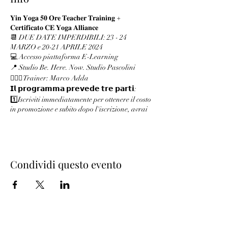
𝐘𝐢𝐧 𝐘𝐨𝐠𝐚 𝟓𝟎 𝐎𝐫𝐞 𝐓𝐞𝐚𝐜𝐡𝐞𝐫 𝐓𝐫𝐚𝐢𝐧𝐢𝐧𝐠 +
𝐂𝐞𝐫𝐭𝐢𝐟𝐢𝐜𝐚𝐭𝐨 𝐂𝐄 𝐘𝐨𝐠𝐚 𝐀𝐥𝐥𝐢𝐚𝐧𝐜𝐞
📆 DUE DATE IMPERDIBILI: 23 - 24
MARZO e 20-21 APRILE 2024
💻 Accesso piattaforma E-Learning
📍 Studio Be. Here. Now. Studio Pascolini
🧘🏻‍♂️ Trainer: Marco Adda
𝗜𝗹 𝗽𝗿𝗼𝗴𝗿𝗮𝗺𝗺𝗮 𝗽𝗿𝗲𝘃𝗲𝗱𝗲 𝘁𝗿𝗲 𝗽𝗮𝗿𝘁𝗶:
1️⃣Iscriviti immediatamente per ottenere il costo
in promozione e subito dopo l'iscrizione, avrai
accesso ai contenuti online.
Questa sezione è autodidattica, ed equivale a 20
ore di CE.
2️⃣ Pratica In Presenza: Full Immersion
Weekend 1 (MARZO)
Condividi questo evento
Sessioni pratiche in un weekend full immersion.
Questa è una sessione in presenza e di gruppo,
ed equivale a 15 ore di CE.
3️⃣ Pratica In Presenza: Full Immersion
Weekend 2 (Aprile)
Sessioni pratiche in un weekend full immersion.
Questa è una sessione in presenza e di gruppo,