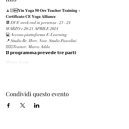
🧘🏻‍🆕𝐘𝐢𝐧 𝐘𝐨𝐠𝐚 𝟓𝟎 𝐎𝐫𝐞 𝐓𝐞𝐚𝐜𝐡𝐞𝐫 𝐓𝐫𝐚𝐢𝐧𝐢𝐧𝐠 + 
𝐂𝐞𝐫𝐭𝐢𝐟𝐢𝐜𝐚𝐭𝐨 𝐂𝐄 𝐘𝐨𝐠𝐚 𝐀𝐥𝐥𝐢𝐚𝐧𝐜𝐞
📆 DUE week end in presenza : 23 - 24 
MARZO e 20-21 APRILE 2024
💻 Accesso piattaforma E-Learning
📍 Studio Be. Here. Now. Studio Pascolini
🧘🏻‍♂️ Trainer: Marco Adda
𝗜𝗹 𝗽𝗿𝗼𝗴𝗿𝗮𝗺𝗺𝗮 𝗽𝗿𝗲𝘃𝗲𝗱𝗲 𝘁𝗿𝗲 𝗽𝗮𝗿𝘁𝗶:
Mostra di più
Condividi questo evento