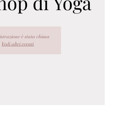
op di Yoga
istrazione è stata chiusa
Vedi altri eventi