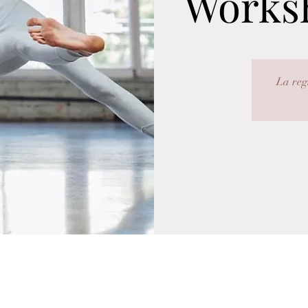
Worksh
La reg