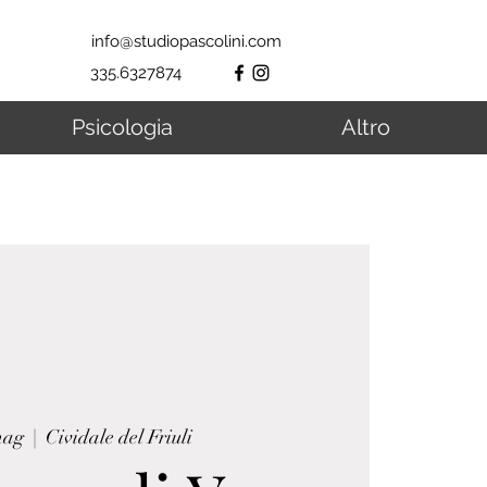
info@studiopascolini.com
335.6327874
Psicologia
Altro
mag
  |  
Cividale del Friuli