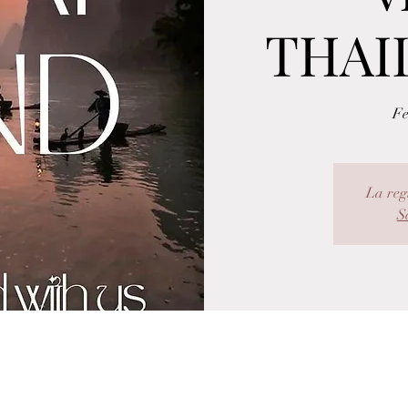
THAI
Fe
La reg
Sc