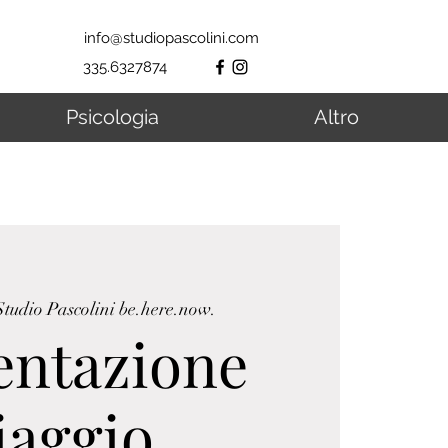
info@studiopascolini.com
335.6327874
Psicologia
Altro
Studio Pascolini be.here.now.
entazione
iaggio