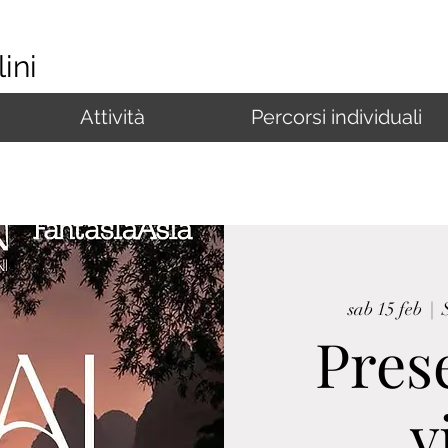
ini
Attività
Percorsi individuali
sab 15 feb
  |  
Pres
v