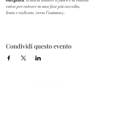
energetica
: si lascia andare il fuoco e la vitalità 
estiva per entrare in una fase più raccolta, 
lenta e radicata (verso l’autunno).
Condividi questo evento
be.here.now.
Studio Pascolini