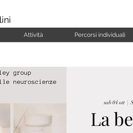
ini
Attività
Percorsi individuali
sab 04 ott
  |  
S
La be