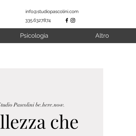
info@studiopascolini.com
335.6327874
Psicologia
Altro
tudio Pascolini be.here.now.
llezza che