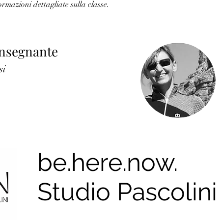
ormazioni dettagliate sulla classe.
 insegnante
si
be.here.now.
Studio Pascolini