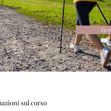
richiesta
a
Iscr
azioni sul corso