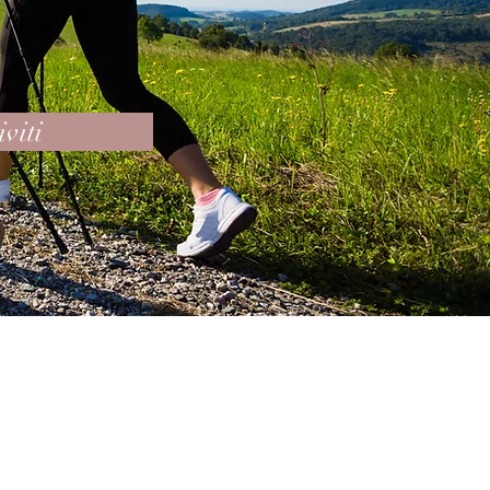
 luglio
iviti