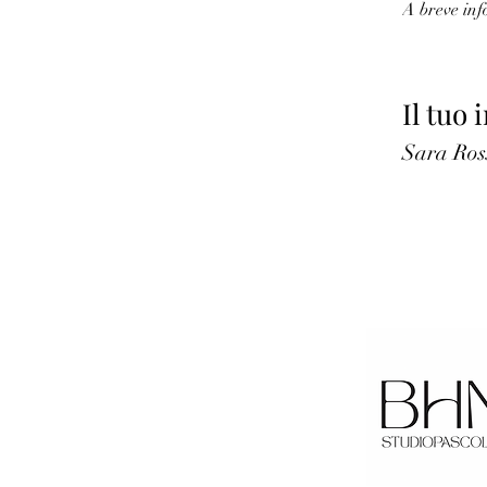
A breve inf
Il tuo
Sara Ros