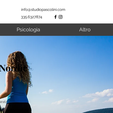
info@studiopascolini.com
335.6327874
Psicologia
Altro
Nordic
urata
a settembre