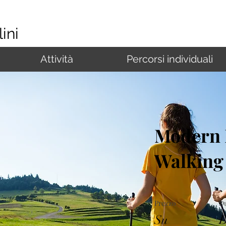
ini
Attività
Percorsi individuali
Modern 
Walking
Prezzo
D
Su
D